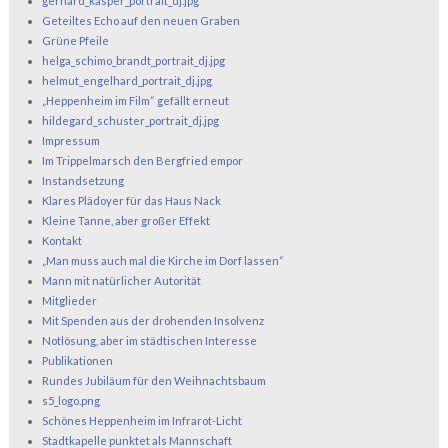
gerhard_kasper_portrait_dj.jpg
Geteiltes Echo auf den neuen Graben
Grüne Pfeile
helga_schimo_brandt_portrait_dj.jpg
helmut_engelhard_portrait_dj.jpg
„Heppenheim im Film“ gefällt erneut
hildegard_schuster_portrait_dj.jpg
Impressum
Im Trippelmarsch den Bergfried empor
Instandsetzung
Klares Plädoyer für das Haus Nack
Kleine Tanne, aber großer Effekt
Kontakt
„Man muss auch mal die Kirche im Dorf lassen“
Mann mit natürlicher Autorität
Mitglieder
Mit Spenden aus der drohenden Insolvenz
Notlösung, aber im städtischen Interesse
Publikationen
Rundes Jubiläum für den Weihnachtsbaum
s5_logo.png
Schönes Heppenheim im Infrarot-Licht
Stadtkapelle punktet als Mannschaft