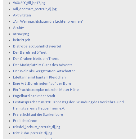
960x300_fill_hp17.jpg
adi_doersam_portrait_dj.jpg
Aktivitäten
„Am Weihnachtsbaum die Lichter brennen“
Archiv
arrow.png
beitritt.pdf
Bistro belebt Bahnhofsviertel
Der Bergfried öffnet
Der Graben bleibt ein Thema
Der Marktplatz im Glanz des Advents
Der Wein als Bergsträßer Botschafter
Edeltanne mit buntem Kleidchen
Eine Art „Burgfrieden“ auf der Burg
Ein Prachtexemplar mit zehn Meter Höhe
Engelhard dankt der Stadt
Festansprache zum 150. Jahrestag der Gründung des Verkehrs- und
Heimatvereins Heppenheim e.V.
Freie Sicht auf die Starkenburg
Freilichtbühne
friedel_jochum_portrait_dj.jpg
fritz_kuhn_portrait_dj.jpg