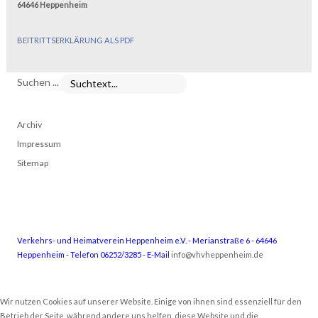
64646 Heppenheim
BEITRITTSERKLÄRUNG ALS PDF
Suchen ...
Archiv
Impressum
Sitemap
Verkehrs- und Heimatverein Heppenheim e.V. - Merianstraße 6 - 64646
Heppenheim - Telefon 06252/3285 - E-Mail
info@vhvheppenheim.de
Wir nutzen Cookies auf unserer Website. Einige von ihnen sind essenziell für den
Betrieb der Seite, während andere uns helfen, diese Website und die