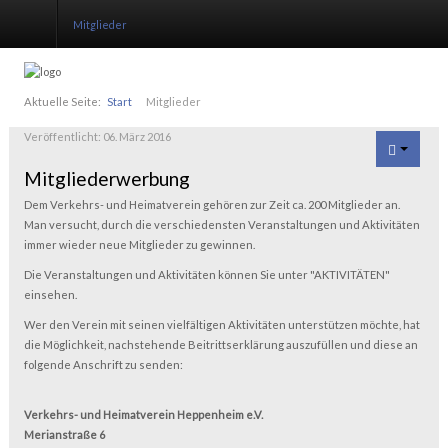
Mitglieder
Start
Aktuelle Seite:
Start
Mitglieder
Veröffentlicht: 06. März 2016
Aktivitäten
Mitgliederwerbung
Instandsetzung
Dem Verkehrs- und Heimatverein gehören zur Zeit ca. 200 Mitglieder an.
Man versucht, durch die verschiedensten Veranstaltungen und Aktivitäten
Verein
immer wieder neue Mitglieder zu gewinnen.
Publikationen
Die Veranstaltungen und Aktivitäten können Sie unter "AKTIVITÄTEN"
einsehen.
Mitglieder
Wer den Verein mit seinen vielfältigen Aktivitäten unterstützen möchte, hat
die Möglichkeit, nachstehende Beitrittserklärung auszufüllen und diese an
Kontakt
folgende Anschrift zu senden:
Verkehrs- und Heimatverein Heppenheim e.V.
Merianstraße 6